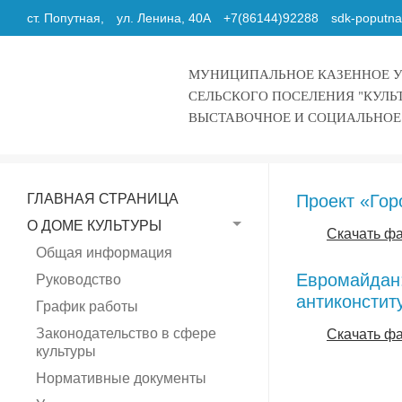
ст. Попутная,
ул. Ленина, 40А
+7(86144)92288
sdk-poputn
МУНИЦИПАЛЬНОЕ КАЗЕННОЕ 
СЕЛЬСКОГО ПОСЕЛЕНИЯ "КУЛЬ
ВЫСТАВОЧНОЕ И СОЦИАЛЬНОЕ
ГЛАВНАЯ СТРАНИЦА
Проект «Гор
О ДОМЕ КУЛЬТУРЫ
Скачать ф
Общая информация
Евромайдан:
Руководство
антиконстит
График работы
Законодательство в сфере
Скачать ф
культуры
Нормативные документы